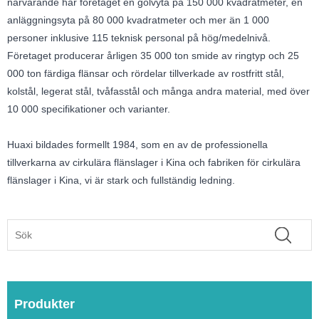
närvarande har företaget en golvyta på 150 000 kvadratmeter, en
anläggningsyta på 80 000 kvadratmeter och mer än 1 000
personer inklusive 115 teknisk personal på hög/medelnivå.
Företaget producerar årligen 35 000 ton smide av ringtyp och 25
000 ton färdiga flänsar och rördelar tillverkade av rostfritt stål,
kolstål, legerat stål, tvåfasstål och många andra material, med över
10 000 specifikationer och varianter.
Huaxi bildades formellt 1984, som en av de professionella
tillverkarna av cirkulära flänslager i Kina och fabriken för cirkulära
flänslager i Kina, vi är stark och fullständig ledning.
Produkter