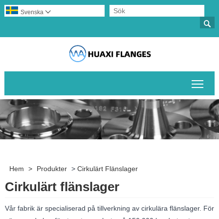
Svenska


Växl
Hem
>
Produkter
>
Cirkulärt Flänslager
Cirkulärt flänslager
Vår fabrik är specialiserad på tillverkning av cirkulära flänslager. För