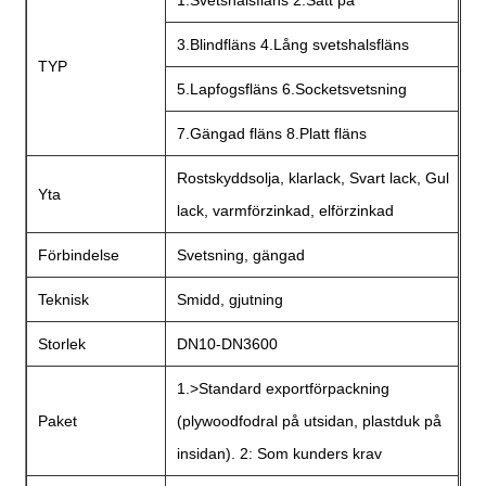
1.Svetshalsfläns 2.Sätt på
3.Blindfläns 4.Lång svetshalsfläns
TYP
5.Lapfogsfläns 6.Socketsvetsning
7.Gängad fläns 8.Platt fläns
Rostskyddsolja, klarlack, Svart lack, Gul
Yta
lack, varmförzinkad, elförzinkad
Förbindelse
Svetsning, gängad
Teknisk
Smidd, gjutning
Storlek
DN10-DN3600
1.>Standard exportförpackning
Paket
(plywoodfodral på utsidan, plastduk på
insidan). 2: Som kunders krav