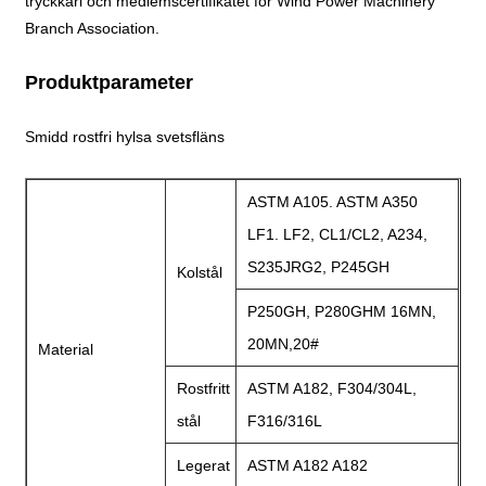
tryckkärl och medlemscertifikatet för Wind Power Machinery
Branch Association.
Produktparameter
Smidd rostfri hylsa svetsfläns
ASTM A105. ASTM A350
LF1. LF2, CL1/CL2, A234,
S235JRG2, P245GH
Kolstål
P250GH, P280GHM 16MN,
20MN,20#
Material
Rostfritt
ASTM A182, F304/304L,
stål
F316/316L
Legerat
ASTM A182 A182