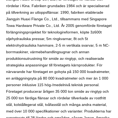
rördelar i Kina. Fabriken grundades 1984 och är specialiserad
på tillverkning av utloppsflänsar. 1990, fabriken etablerade
Jiangyin Huaxi Flange Co., Ltd., tillsammans med Singapore
Towa Hardware Private Co., Ltd. År 2005 genomförde företaget
förlängningsprojektet för teknologireformen, köpte 3z600t
oljehydrauliska pressar, 5m ringkvarnar, 8t och 5t
elektrohydrauliska hammare, 2-5 m vertikala svarvar, 5 m NC-
borrmaskiner, värmebehandlingsugnar och annan
produktionsutrustning för smide av ringtyp, och realiserade
strategiska anpassningar till företagets kärnprodukter. För
närvarande har företaget en golvyta på 150 000 kvadratmeter,
en anläggningsyta på 80 000 kvadratmeter och mer än 1 000
personer inklusive 115 hög-/medelnivå teknisk personal.
Företaget producerar årligen 35 000 ton smide av ringtyp och
25 000 ton färdiga flänsar och rördelar tillverkade av rostfritt
stål, kolstållegerat stål, tvåfasstål och många andra material,
med över 10 000 specifikationer och varianter. Produkterna har
exporterats till 28 länder och områden, såsom Japan, Amerika,