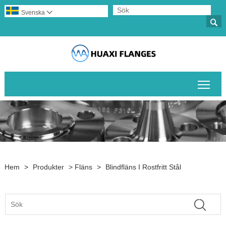
Svenska


Växl
Hem
>
Produkter
>
Fläns
>
Blindfläns I Rostfritt Stål