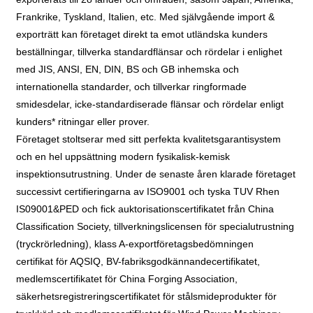
Frankrike, Tyskland, Italien, etc. Med självgående import &
exporträtt kan företaget direkt ta emot utländska kunders
beställningar, tillverka standardflänsar och rördelar i enlighet
med JIS, ANSI, EN, DIN, BS och GB inhemska och
internationella standarder, och tillverkar ringformade
smidesdelar, icke-standardiserade flänsar och rördelar enligt
kunders* ritningar eller prover.
Företaget stoltserar med sitt perfekta kvalitetsgarantisystem
och en hel uppsättning modern fysikalisk-kemisk
inspektionsutrustning. Under de senaste åren klarade företaget
successivt certifieringarna av ISO9001 och tyska TUV Rhen
IS09001&PED och fick auktorisationscertifikatet från China
Classification Society, tillverkningslicensen för specialutrustning
(tryckrörledning), klass A-exportföretagsbedömningen
certifikat för AQSIQ, BV-fabriksgodkännandecertifikatet,
medlemscertifikatet för China Forging Association,
säkerhetsregistreringscertifikatet för stålsmideprodukter för