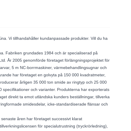
 Kina. Vi tillhandahåller kundanpassade produkter. Vill du ha
 Kina. Fabriken grundades 1984 och är specialiserad på
Ltd. År 2005 genomförde företaget förlängningsprojektet för
 svarvar, 5 m NC-borrmaskiner, värmebehandlingsugnar och
varande har företaget en golvyta på 150 000 kvadratmeter,
roducerar årligen 35 000 ton smide av ringtyp och 25 000
000 specifikationer och varianter. Produkterna har exporterats
get direkt ta emot utländska kunders beställningar, tillverka
 ringformade smidesdelar, icke-standardiserade flänsar och
 senaste åren har företaget successivt klarat
llverkningslicensen för specialutrustning (tryckrörledning),