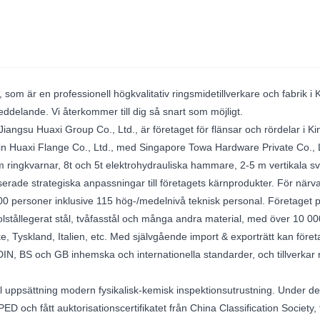
i, som är en professionell högkvalitativ ringsmidetillverkare och fabrik i
eddelande. Vi återkommer till dig så snart som möjligt.
l Jiangsu Huaxi Group Co., Ltd., är företaget för flänsar och rördelar i
ngyin Huaxi Flange Co., Ltd., med Singapore Towa Hardware Private Co., 
5m ringkvarnar, 8t och 5t elektrohydrauliska hammare, 2-5 m vertikala
serade strategiska anpassningar till företagets kärnprodukter. För när
 personer inklusive 115 hög-/medelnivå teknisk personal. Företaget p
l, kolstållegerat stål, tvåfasstål och många andra material, med över 10 
 Tyskland, Italien, etc. Med självgående import & exporträtt kan företa
 DIN, BS och GB inhemska och internationella standarder, och tillverkar
el uppsättning modern fysikalisk-kemisk inspektionsutrustning. Under de
ch fått auktorisationscertifikatet från China Classification Society, ti