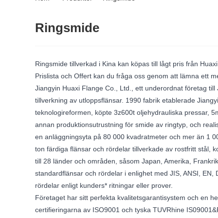
Ringsmide
Ringsmide tillverkad i Kina kan köpas till lågt pris från Huax
Prislista och Offert kan du fråga oss genom att lämna ett m
Jiangyin Huaxi Flange Co., Ltd., ett underordnat företag til
tillverkning av utloppsflänsar. 1990 fabrik etablerade Jia
teknologireformen, köpte 3z600t oljehydrauliska pressar, 
annan produktionsutrustning för smide av ringtyp, och reali
en anläggningsyta på 80 000 kvadratmeter och mer än 1 000
ton färdiga flänsar och rördelar tillverkade av rostfritt stå
till 28 länder och områden, såsom Japan, Amerika, Frankrike,
standardflänsar och rördelar i enlighet med JIS, ANSI, EN,
rördelar enligt kunders* ritningar eller prover.
Företaget har sitt perfekta kvalitetsgarantisystem och en h
certifieringarna av ISO9001 och tyska TUVRhine IS09001&PED o