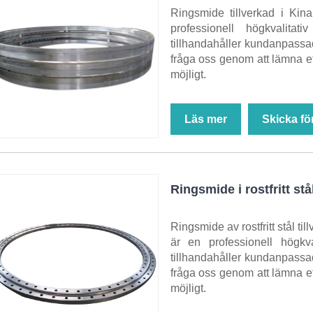
Ringsmide tillverkad i Kin
professionell högkvalitat
tillhandahåller kundanpassad
fråga oss genom att lämna et
möjligt.
Läs mer
Skicka fö
Ringsmide i rostfritt stå
Ringsmide av rostfritt stål til
är en professionell högkva
tillhandahåller kundanpassad
fråga oss genom att lämna et
möjligt.