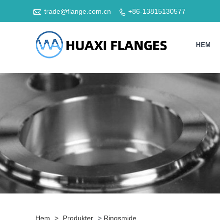

trade@flange.com.cn
+86-13815130577

HEM
Hem
>
Produkter
>
Ringsmide