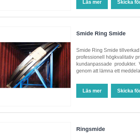
Läs mer
Skicka fö
Smide Ring Smide
Smide Ring Smide tillverkad i
professionell högkvalitativ pr
kundanpassade produkter. V
genom att lämna ett meddelan
Läs mer
Skicka fö
Ringsmide