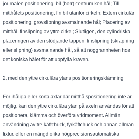
journalen positionering, bil (borr) centrum kon hål; Till
mitthålets positionering, fin bil utanför cirkeln; Extern cirkulär
positionering, grovslipning avsmalnande hål; Placering av
mitthål, finslipning av yttre cirkel; Slutligen, den cylindriska
placeringen av den stödjande tappen, finslipning (skrapning
eller slipning) avsmalnande hål, så att noggrannheten hos
det koniska hålet för att uppfylla kraven.
2, med den yttre cirkulära ytans positioneringsklämning
För ihåliga eller korta axlar där mitthålspositionering inte är
möjlig, kan den yttre cirkulära ytan på axeln användas för att
positionera, klämma och överföra vridmoment. Allmän
användning av tre-käftchuck, fyrkäftchuck och annan allmän
fixtur, eller en mängd olika högprecisionsautomatiska