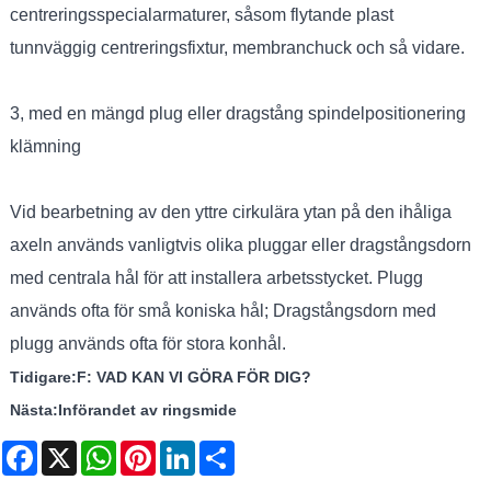
centreringsspecialarmaturer, såsom flytande plast
tunnväggig centreringsfixtur, membranchuck och så vidare.
3, med en mängd plug eller dragstång spindelpositionering
klämning
Vid bearbetning av den yttre cirkulära ytan på den ihåliga
axeln används vanligtvis olika pluggar eller dragstångsdorn
med centrala hål för att installera arbetsstycket. Plugg
används ofta för små koniska hål; Dragstångsdorn med
plugg används ofta för stora konhål.
Tidigare:
F: VAD KAN VI GÖRA FÖR DIG?
Nästa:
Införandet av ringsmide
Facebook
X
WhatsApp
Pinterest
LinkedIn
Share