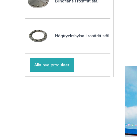
Blindfläns i rostfritt stål
Högtryckshylsa i rostfritt stål
Alla nya produkter