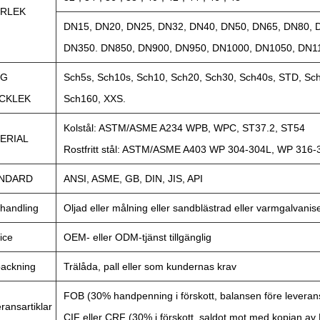
RLEK
DN15, DN20, DN25, DN32, DN40, DN50, DN65, DN80, 
DN350. DN850, DN900, DN950, DN1000, DN1050, DN1
GG
Sch5s, Sch10s, Sch10, Sch20, Sch30, Sch40s, STD, Sc
CKLEK
Sch160, XXS.
Kolstål: ASTM/ASME A234 WPB, WPC, ST37.2, ST54
ERIAL
Rostfritt stål: ASTM/ASME A403 WP 304-304L, WP 316-
NDARD
ANSI, ASME, GB, DIN, JIS, API
handling
Oljad eller målning eller sandblästrad eller varmgalvanis
ice
OEM- eller ODM-tjänst tillgänglig
ackning
Trälåda, pall eller som kundernas krav
FOB (30% handpenning i förskott, balansen före leveran
ransartiklar
CIF eller CRF (30% i förskott, saldot mot med kopian av 