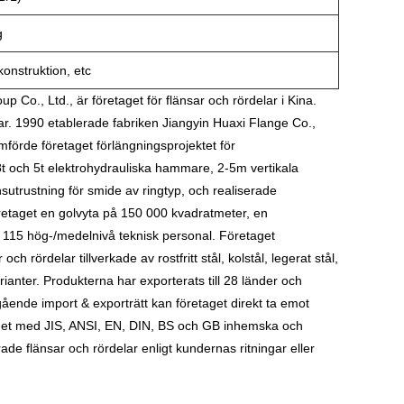
g
konstruktion, etc
p Co., Ltd., är företaget för flänsar och rördelar i Kina.
ar. 1990 etablerade fabriken Jiangyin Huaxi Flange Co.,
örde företaget förlängningsprojektet för
8t och 5t elektrohydrauliska hammare, 2-5m vertikala
trustning för smide av ringtyp, och realiserade
öretaget en golvyta på 150 000 kvadratmeter, en
 115 hög-/medelnivå teknisk personal. Företaget
 rördelar tillverkade av rostfritt stål, kolstål, legerat stål,
anter. Produkterna har exporterats till 28 länder och
ående import & exporträtt kan företaget direkt ta emot
lighet med JIS, ANSI, EN, DIN, BS och GB inhemska och
ade flänsar och rördelar enligt kundernas ritningar eller