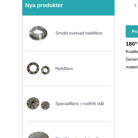
Nya produkter
Pr
Smidd svetsad halsfläns
180°
Kvalit
Genera
materi
Hylsfläns
Specialfläns i rostfritt stål