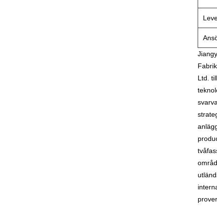
Leve
Ans
Jiangy
Fabrik
Ltd. t
teknol
svarva
strate
anlägg
produc
tvåfas
område
utländ
intern
prover