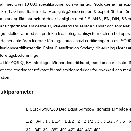
al, med över 10 000 specifikationer och varianter. Produkterna har exp
ike, Tyskland, Italien, etc. Med självgående import & exporträtt kan för
rka standardflänsar och rördelar i enlighet med JIS, ANSI, EN, DIN, BS
rkar ringformade smidesdelar, icke-standardiserade flänsar och rördelar e
get stoltserar med sitt perfekta kvalitetsgarantisystem och en hel upps
de senaste åren klarade företaget successivt certifieringarna av IS
isationscertifikatet från China Classification Society, tillverkningslicense
tföretagsbedömningen
ikat för AQSIQ, BV-fabriksgodkännandecertifikatet, medlemscertifikatet 
etsregistreringscertifikatet för stålsmideprodukter för tryckkärl och m
ation.
uktparameter
LR/SR 45/90/180 Deg Equal Armbow (sömlös armbåge el
1/2", 3/4", 1", 1 1/4", 1 1/2", 2", 2 1/2", 3", 3 1/2", 4", 5", 
32", 34", 36", 38", 40", 42", 44", 46", 48"