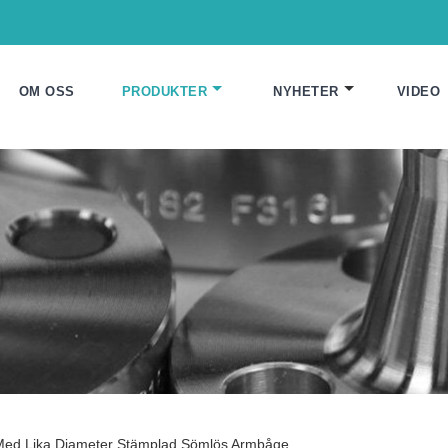
OM OSS
PRODUKTER
NYHETER
VIDEO
l Med Lika Diameter Stämplad Sömlös Armbåge