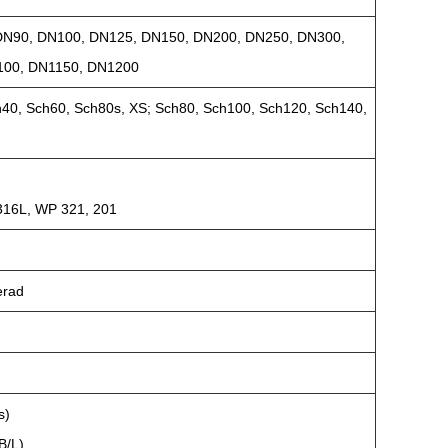
DN90, DN100, DN125, DN150, DN200, DN250, DN300,
100, DN1150, DN1200
h40, Sch60, Sch80s, XS; Sch80, Sch100, Sch120, Sch140,
316L, WP 321, 201
erad
s)
B/L)