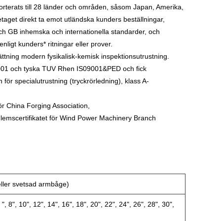
orterats till 28 länder och områden, såsom Japan, Amerika,
etaget direkt ta emot utländska kunders beställningar,
 och GB inhemska och internationella standarder, och
nligt kunders* ritningar eller prover.
ättning modern fysikalisk-kemisk inspektionsutrustning.
O9001 och tyska TUV Rhen IS09001&PED och fick
n för specialutrustning (tryckrörledning), klass A-
för China Forging Association,
edlemscertifikatet för Wind Power Machinery Branch
ler svetsad armbåge)
6 ", 8", 10", 12", 14", 16", 18", 20", 22", 24", 26", 28", 30",