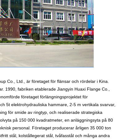
p Co., Ltd., är företaget för flänsar och rördelar i Kina.
ar. 1990, fabriken etablerade Jiangyin Huaxi Flange Co.,
nomförde företaget förlängningsprojektet för
och 5t elektrohydrauliska hammare, 2-5 m vertikala svarvar,
g för smide av ringtyp, och realiserade strategiska
 golvyta på 150 000 kvadratmeter, en anläggningsyta på 80
knisk personal. Företaget producerar årligen 35 000 ton
fritt stål, kolstållegerat stål, tvåfasstål och många andra