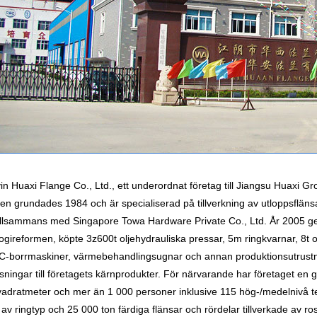
in Huaxi Flange Co., Ltd., ett underordnat företag till Jiangsu Huaxi Grou
en grundades 1984 och är specialiserad på tillverkning av utloppsfläns
tillsammans med Singapore Towa Hardware Private Co., Ltd. År 2005 ge
ogireformen, köpte 3z600t oljehydrauliska pressar, 5m ringkvarnar, 8t 
-borrmaskiner, värmebehandlingsugnar och annan produktionsutrustnin
ningar till företagets kärnprodukter. För närvarande har företaget en
adratmeter och mer än 1 000 personer inklusive 115 hög-/medelnivå te
av ringtyp och 25 000 ton färdiga flänsar och rördelar tillverkade av rost