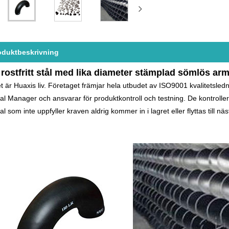
oduktbeskrivning
 rostfritt stål med lika diameter stämplad sömlös ar
et är Huaxis liv. Företaget främjar hela utbudet av ISO9001 kvalitetsledn
l Manager och ansvarar för produktkontroll och testning. De kontrollerar
al som inte uppfyller kraven aldrig kommer in i lagret eller flyttas till nä