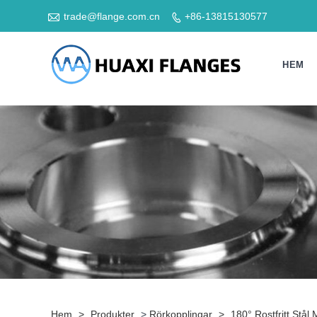

trade@flange.com.cn
+86-13815130577

HEM
Hem
>
Produkter
>
Rörkopplingar
>
180° Rostfritt Stå