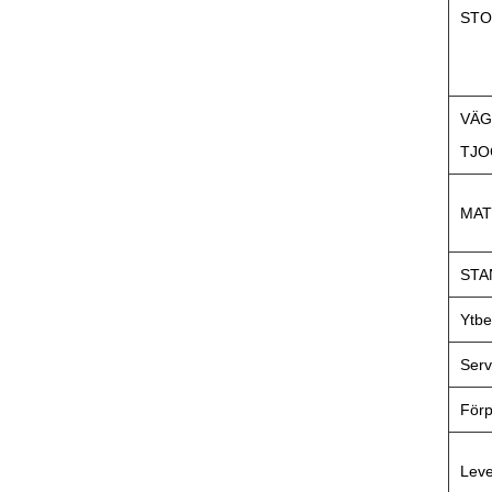
STO
VÄ
TJO
MAT
STA
Ytbe
Serv
Förp
Leve