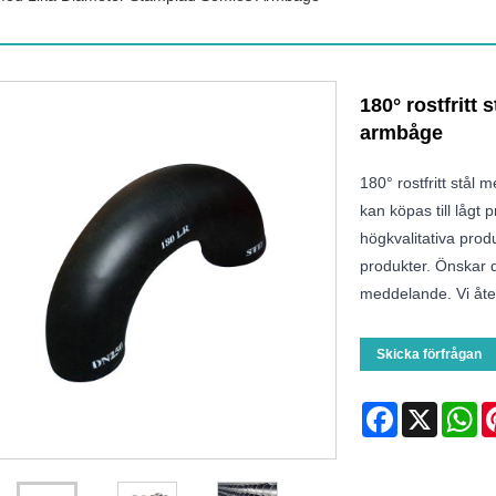
180° rostfritt
armbåge
180° rostfritt stål
kan köpas till lågt 
högkvalitativa prod
produkter. Önskar d
meddelande. Vi åter
Skicka förfrågan
Facebook
X
Wh