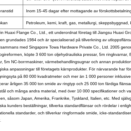
ranstid
Inom 15-45 dagar efter mottagande av förskottsbetalnin
ökan
Petroleum, kemi, kraft, gas, metallurgi, skeppsbyggnad, 
in Huaxi Flange Co., Ltd., ett underordnat företag till Jiangsu Huaxi Grou
en grundades 1984 och är specialiserad på tillverkning av utloppsfläns
illsammans med Singapore Towa Hardware Private Co., Ltd. 2005 genomf
ogireformen, köpte 3 600 ton oljehydrauliska pressar, 5m ringkvarnar, 
r, 5m NC-borrmaskiner, värmebehandlingsugnar och annan produktionsu
giska anpassningar till företagets kärnprodukter. För närvarande har f
ningsyta på 80 000 kvadratmeter och mer än 1 000 personer inklusive
erar årligen 35 000 ton smide av ringtyp och 25 000 ton färdiga flänsar och
stål och många andra material, med över 10 000 specifikationer och vari
n, såsom Japan, Amerika, Frankrike, Tyskland, Italien, etc. Med självg
ska kunders beställningar, tillverka standardflänsar och rördelar i en
ationella standarder, och tillverkar ringformade smide, icke-standardiser
.