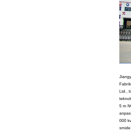
Jiangy
Fabrik
Ltd., 
teknol
5 m NC
anpass
000 kv
smide 