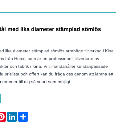
 stål med lika diameter stämplad sömlös
 med lika diameter stämplad sömlös armbåge tillverkad i Kina
pris från Huaxi, som är en professionell tillverkare av
ukter och fabrik i Kina. Vi tillhandahåller kundanpassade
u prislista och offert kan du fråga oss genom att lämna ett
kommer till dig så snart som möjligt.
atsApp
Pinterest
LinkedIn
Share