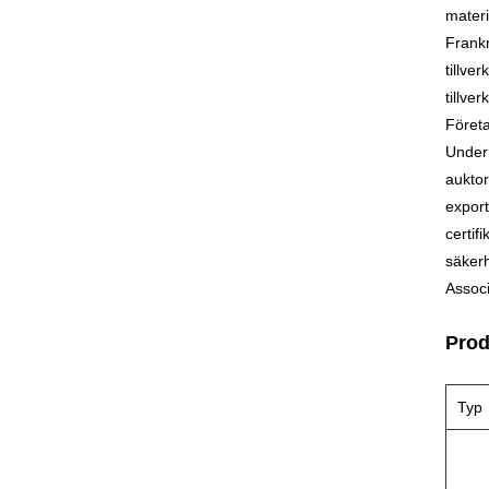
materi
Frankr
tillve
tillve
Företa
Under 
auktor
expor
certif
säkerh
Associ
Prod
Typ