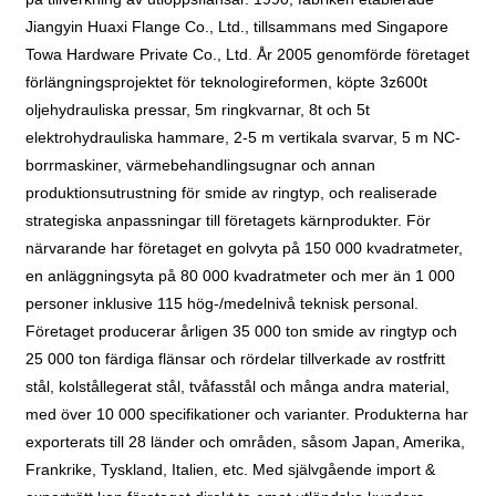
Jiangyin Huaxi Flange Co., Ltd., tillsammans med Singapore
Towa Hardware Private Co., Ltd. År 2005 genomförde företaget
förlängningsprojektet för teknologireformen, köpte 3z600t
oljehydrauliska pressar, 5m ringkvarnar, 8t och 5t
elektrohydrauliska hammare, 2-5 m vertikala svarvar, 5 m NC-
borrmaskiner, värmebehandlingsugnar och annan
produktionsutrustning för smide av ringtyp, och realiserade
strategiska anpassningar till företagets kärnprodukter. För
närvarande har företaget en golvyta på 150 000 kvadratmeter,
en anläggningsyta på 80 000 kvadratmeter och mer än 1 000
personer inklusive 115 hög-/medelnivå teknisk personal.
Företaget producerar årligen 35 000 ton smide av ringtyp och
25 000 ton färdiga flänsar och rördelar tillverkade av rostfritt
stål, kolstållegerat stål, tvåfasstål och många andra material,
med över 10 000 specifikationer och varianter. Produkterna har
exporterats till 28 länder och områden, såsom Japan, Amerika,
Frankrike, Tyskland, Italien, etc. Med självgående import &