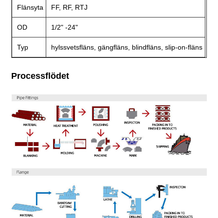
Flänsyta
FF, RF, RTJ
OD
1/2" -24"
Typ
hylssvetsfläns, gängfläns, blindfläns, slip-on-fläns
Processflödet