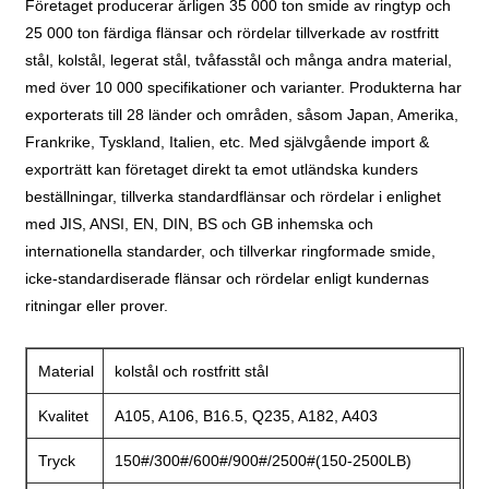
Företaget producerar årligen 35 000 ton smide av ringtyp och
25 000 ton färdiga flänsar och rördelar tillverkade av rostfritt
stål, kolstål, legerat stål, tvåfasstål och många andra material,
med över 10 000 specifikationer och varianter. Produkterna har
exporterats till 28 länder och områden, såsom Japan, Amerika,
Frankrike, Tyskland, Italien, etc. Med självgående import &
exporträtt kan företaget direkt ta emot utländska kunders
beställningar, tillverka standardflänsar och rördelar i enlighet
med JIS, ANSI, EN, DIN, BS och GB inhemska och
internationella standarder, och tillverkar ringformade smide,
icke-standardiserade flänsar och rördelar enligt kundernas
ritningar eller prover.
Material
kolstål och rostfritt stål
Kvalitet
A105, A106, B16.5, Q235, A182, A403
Tryck
150#/300#/600#/900#/2500#(150-2500LB)