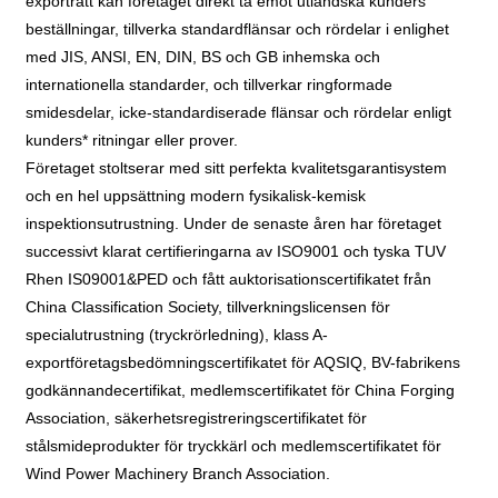
exporträtt kan företaget direkt ta emot utländska kunders
beställningar, tillverka standardflänsar och rördelar i enlighet
med JIS, ANSI, EN, DIN, BS och GB inhemska och
internationella standarder, och tillverkar ringformade
smidesdelar, icke-standardiserade flänsar och rördelar enligt
kunders* ritningar eller prover.
Företaget stoltserar med sitt perfekta kvalitetsgarantisystem
och en hel uppsättning modern fysikalisk-kemisk
inspektionsutrustning. Under de senaste åren har företaget
successivt klarat certifieringarna av ISO9001 och tyska TUV
Rhen IS09001&PED och fått auktorisationscertifikatet från
China Classification Society, tillverkningslicensen för
specialutrustning (tryckrörledning), klass A-
exportföretagsbedömningscertifikatet för AQSIQ, BV-fabrikens
godkännandecertifikat, medlemscertifikatet för China Forging
Association, säkerhetsregistreringscertifikatet för
stålsmideprodukter för tryckkärl och medlemscertifikatet för
Wind Power Machinery Branch Association.