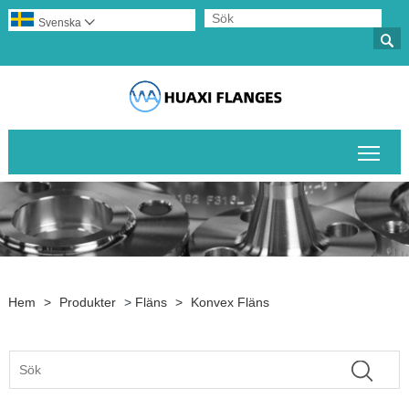
Svenska


Växl
Hem
>
Produkter
>
Fläns
>
Konvex Fläns