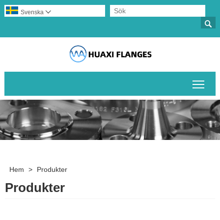
Svenska


Växl
Hem
>
Produkter
Produkter