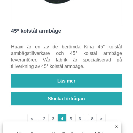
45° kolstål armbåge
Huaxi är en av de berömda Kina 45° kolstål
armbågstillverkare och 45° kolstål armbåge
leverantörer. Vår fabrik är specialiserad på
tillverkning av 45° kolstål armbåge.
Läs mer
Skicka förfrågan
<
...
2
3
4
5
6
...
8
>
X