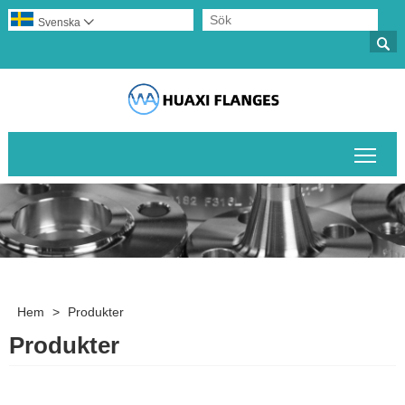
Svenska


Växl
Hem
>
Produkter
Produkter